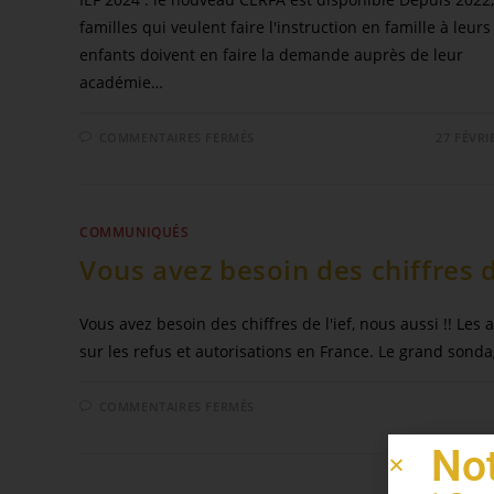
familles qui veulent faire l'instruction en famille à leurs
enfants doivent en faire la demande auprès de leur
académie…
COMMENTAIRES FERMÉS
27 FÉVRI
COMMUNIQUÉS
Vous avez besoin des chiffres de
Vous avez besoin des chiffres de l'ief, nous aussi !! Les
sur les refus et autorisations en France. Le grand sond
COMMENTAIRES FERMÉS
Not