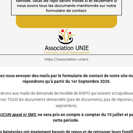
e
le
 que
e
ez nous envoyer des mails par le formulaire de contact de notre site m
répondrons qu’à partir du 1er Septembre 2026.
drons aux mails de demande de modèle de RAPO qui suivent scrupuleus
RE 2022
avec TOUS les documents demandés (pas de documents, pas de réponse j
septembre)
.
AUCUN
appel ni SMS
, ne sera pris en compte à compter du 10 juillet et 
cette période.
s bénévoles ont également besoin de repos et de retrouver leurs famill