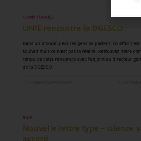
COMMUNIQUÉS
UNIE rencontre la DGESCO
Dans un monde idéal, les gens se parlent. En effet c'est 
souhait mais ce n'est pas la réalité. Retrouvez notre co
rendu de cette rencontre avec l'adjoint au directeur gé
de la DGESCO
COMMENTAIRES FERMÉS
21 SEPTEMB
AGIR
Nouvelle lettre type – silence 
accord