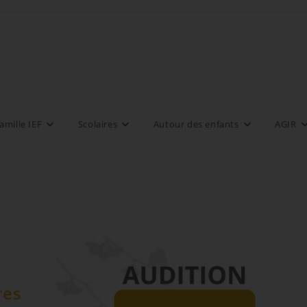
amille IEF
Scolaires
Autour des enfants
AGIR
res