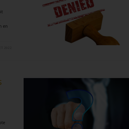
it
u
n en
ET 2022
S
pte