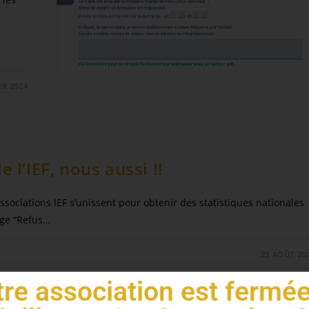
ER 2024
 l’IEF, nous aussi !!
 associations IEF s’unissent pour obtenir des statistiques nationales
age “Refus…
23 AOÛT 20
re association est fermé