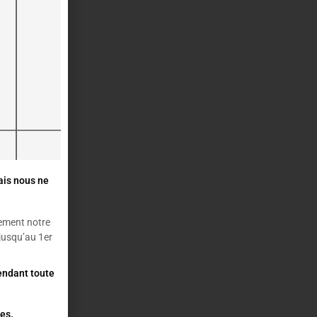
ais nous ne
ement notre
usqu’au 1er
pendant toute
es.