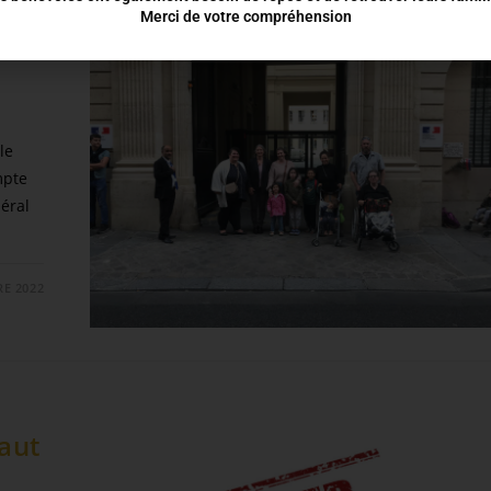
Merci de votre compréhension
le
mpte
néral
RE 2022
vaut