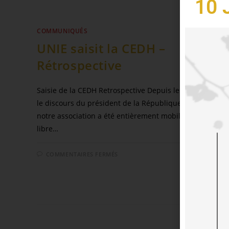
10 
COMMUNIQUÉS
UNIE saisit la CEDH –
Rétrospective
Saisie de la CEDH Retrospective Depuis le 2 Octobre 202
le discours du président de la République aux Mureaux
notre association a été entièrement mobilisée à défendr
libre…
COMMENTAIRES FERMÉS
6 AVR