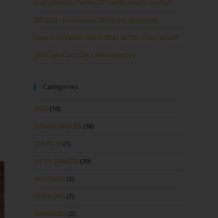
Instruction En Famile IEF continuons le combat !
IEF 2024 : Le nouveau CERFA est disponible
Vous avez besoin des chiffres de l’IEF, nous aussi !!
UNIE saisit la CEDH – Rétrospective
Catégories
AGIR
(10)
COMMUNIQUÉS
(38)
COVID-19
(1)
IEF EN DANGER
(39)
Non classé
(2)
PÉTITIONS
(7)
SONDAGES
(2)