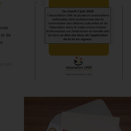
r
nnée
 et de
ne
IN 2026