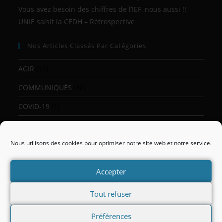
Vous avez besoin des chiffres de l’IEF, nous aussi !!
UNIE saisit la CEDH – Rétrospective
Nos Articles Classés Par Catégories
AGIR
(10)
COMMUNIQUÉS
(38)
COVID-19
(1)
IEF EN DANGER
(39)
Nous utilisons des cookies pour optimiser notre site web et notre service.
Non classé
(2)
PÉTITIONS
(7)
Accepter
SONDAGES
(2)
Tout refuser
VIDEOS
(2)
Préférences