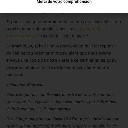
Merci de votre compréhension
Comprendre la règle et le droit
» avec travaux pratiques au
tribunal, afin qu’ils puissent apprendre leurs leçons…
Et pour ceux qui douteraient encore du caractère officiel du
report (on ne sait jamais…). Voici un
document du
gouvernement,
le cas de l’IEF est en page 7.
31 Mars 2020, 17h17 :
nous recevons un mail de réponse
du cabinet du premier ministre, alors que nous avions
envoyé une copie de notre alerte à ce dernier (ainsi qu’au
président et au ministre de la santé pour faire bonne
mesure).
« Madame, Monsieur,
Vous avez fait part au Premier ministre de vos observations
concernant les règles de confinement édictées par le Président
de la République le 17 mars dernier.
Face à la propagation du Covid-19, l’État a pris une décision de
raison. Il était impératif d’agir dans l’urgence et de réduire les