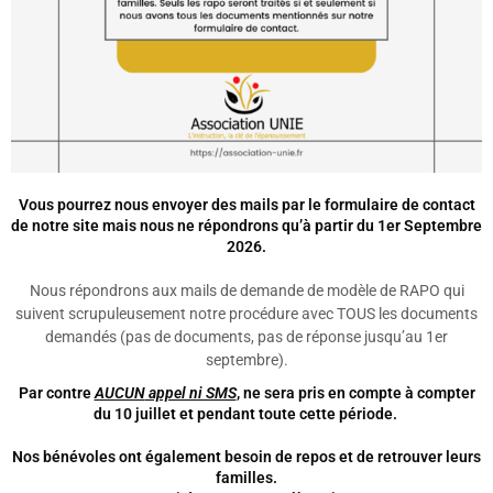
regret de leur imposer la non-scolarisation d’office…
Minutes de l’asso, 16/3/2020
, 19h30 : Caen a du prendre un
coup de semonce de Toutatis, car il vient de rentrer dans le
rang et d’admettre qu’il doit ajourner également, sa potion
magique ne protégeait visiblement pas, finalement, du
Covid-19 (zut! ça aurait été pratique!).
Vous pourrez nous envoyer des mails par le formulaire de contact
Toutes les académies semblent
enfin
avoir décidé
de notre site mais nous ne répondrons qu’à partir du 1er Septembre
d’
appliquer les consignes,
de
respecter les règles relatives
2026.
à la sécurité et au respect de la personne (domaine 4,
cycle 3…), et se réfèrent aux règles et adoptent le
Nous répondrons aux mails de demande de modèle de RAPO qui
suivent scrupuleusement notre procédure avec TOUS les documents
comportement adéquat (domaine 3, cycle 2)
, il aura fallu
demandés (pas de documents, pas de réponse jusqu’au 1er
pour certaines
plusieurs jours
, et ne parlons pas de celles
septembre)
.
qui ont effectivement forcé des familles à briser le
Par contre
AUCUN
appel ni SMS
, ne sera pris en compte à compter
confinement,
s’imposant chez elles
, entre autres. A ce
du 10 juillet et pendant toute cette période.
propos nous songeons sérieusement à préparer un cours
sur le thème «
Domaine 3 : la formation de la personne et
Nos bénévoles ont également besoin de repos et de retrouver leurs
familles.
du citoyen : Prendre en compte les règles communes.