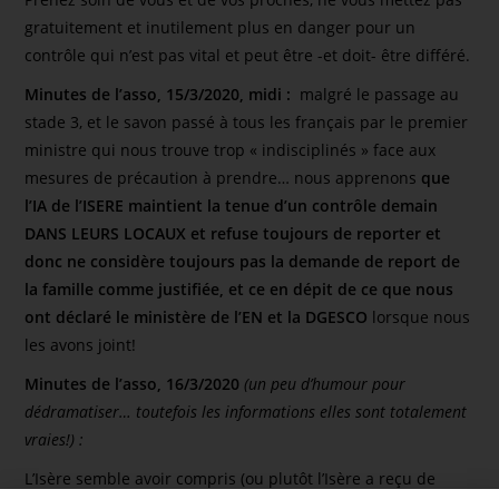
gratuitement et inutilement plus en danger pour un
contrôle qui n’est pas vital et peut être -et doit- être différé.
Minutes de l’asso, 15/3/2020, midi :
malgré le passage au
stade 3, et le savon passé à tous les français par le premier
ministre qui nous trouve trop « indisciplinés » face aux
mesures de précaution à prendre… nous apprenons
que
l’IA de l’ISERE maintient la tenue d’un contrôle demain
DANS LEURS LOCAUX et refuse toujours de reporter et
donc ne considère toujours pas la demande de report de
la famille comme justifiée, et ce en dépit de ce que nous
ont déclaré le ministère de l’EN et la DGESCO
lorsque nous
les avons joint!
Minutes de l’asso, 16/3/2020
(un peu d’humour pour
dédramatiser… toutefois les informations elles sont totalement
vraies!) :
L’Isère semble avoir compris (ou plutôt l’Isère a reçu de