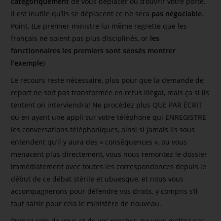
catégoriquement
de vous déplacer ou d’ouvrir votre porte.
Il est inutile qu’ils se déplacent ce ne sera
pas négociable
.
Point. (Le premier ministre lui même regrette que les
français ne soient pas plus disciplinés, or
les
fonctionnaires les premiers sont sensés montrer
l’exemple
)
Le recours reste nécessaire, plus pour que la demande de
report ne soit pas transformée en refus illégal, mais ça si ils
tentent on interviendra! Ne procédez plus QUE PAR ÉCRIT
ou en ayant une appli sur votre téléphone qui ENREGISTRE
les conversations téléphoniques, ainsi si jamais ils sous
entendent qu’il y aura des « conséquences », ou vous
menacent plus directement, vous nous remontez le dossier
immédiatement avec toutes les correspondances depuis le
début de ce débat stérile et ubuesque, et nous vous
accompagnerons pour défendre vos droits, y compris s’il
faut saisir pour cela le ministère de nouveau.
Prenez soin de vous et de vos proches, ne vous mettez pas