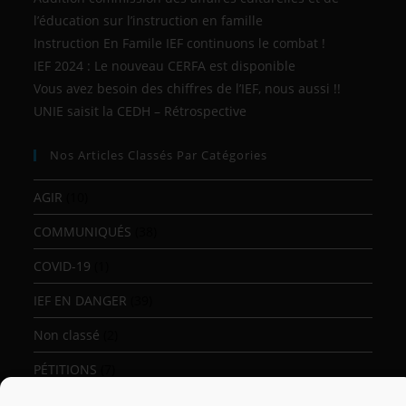
l’éducation sur l’instruction en famille
Instruction En Famile IEF continuons le combat !
IEF 2024 : Le nouveau CERFA est disponible
Vous avez besoin des chiffres de l’IEF, nous aussi !!
UNIE saisit la CEDH – Rétrospective
Nos Articles Classés Par Catégories
AGIR
(10)
COMMUNIQUÉS
(38)
COVID-19
(1)
IEF EN DANGER
(39)
Non classé
(2)
PÉTITIONS
(7)
SONDAGES
(2)