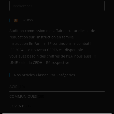
Flux RSS
Audition commission des affaires culturelles et de
l’éducation sur l’instruction en famille
Instruction En Famile IEF continuons le combat !
IEF 2024 : Le nouveau CERFA est disponible
Vous avez besoin des chiffres de l’IEF, nous aussi !!
UNIE saisit la CEDH – Rétrospective
Nos Articles Classés Par Catégories
AGIR
(10)
COMMUNIQUÉS
(38)
COVID-19
(1)