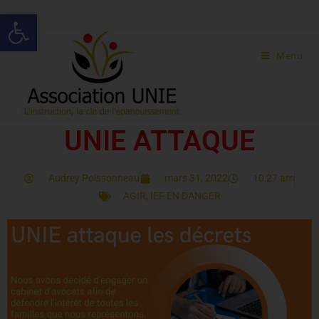
Ouvrir la barre d’outils
Menu
UNIE ATTAQUE
Audrey Poissonneau
mars 31, 2022
10:27 am
AGIR
,
IEF EN DANGER