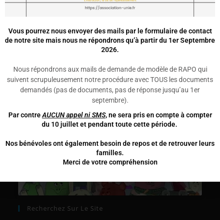
Groupe facebook de l'association
Nous Suivre Sur Les Réseaux Sociaux
Vous pourrez nous envoyer des mails par le formulaire de contact
de notre site mais nous ne répondrons qu’à partir du 1er Septembre
2026.
Nous répondrons aux mails de demande de modèle de RAPO qui
suivent scrupuleusement notre procédure avec TOUS les documents
demandés (pas de documents, pas de réponse jusqu’au 1er
Tous Ensemble Pour La Liberté D’instruction!
septembre)
.
Par contre
AUCUN
appel ni SMS
, ne sera pris en compte à compter
du 10 juillet et pendant toute cette période.
Nos bénévoles ont également besoin de repos et de retrouver leurs
Cliquez pour accepter les cookies
familles.
marketing et activer ce contenu
Merci de votre compréhension
Recherchez Sur Le Site