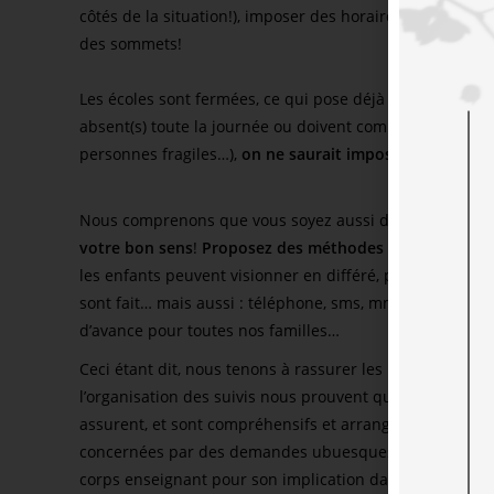
côtés de la situation!), imposer des horaires de cours, a
des sommets!
Les écoles sont fermées, ce qui pose déjà bien des souci
absent(s) toute la journée ou doivent composer avec de 
personnes fragiles…),
on ne saurait imposer une contra
Nous comprenons que vous soyez aussi dans l’urgence e
votre bon sens
!
Proposez des méthodes d’échange simp
les enfants peuvent visionner en différé, plateformes p
sont fait… mais aussi : téléphone, sms, mms, pour ceux
d’avance pour toutes nos familles…
Ceci étant dit, nous tenons à rassurer les parents et r
l’organisation des suivis nous prouvent que comme en to
assurent, et sont compréhensifs et arrangeants (voire 
concernées par des demandes ubuesques, raison pour la
corps enseignant pour son implication dans l’instructio