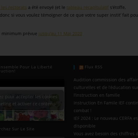
 les rectorats
a été envoyé (et le
tableau récapitulatif
s’étoffe,
donc si vous voulez témoigner de ce que votre super instit’ fait po
 au minimum prévue
jusqu’au 11 Mai 2020
Ensemble Pour La Liberté
Flux RSS
ruction!
Audition commission des affai
culturelles et de l’éducation su
l’instruction en famille
ez pour accepter les cookies
Instruction En Famile IEF conti
eting et activer ce contenu
combat !
IEF 2024 : Le nouveau CERFA es
disponible
chez Sur Le Site
Vous avez besoin des chiffres de