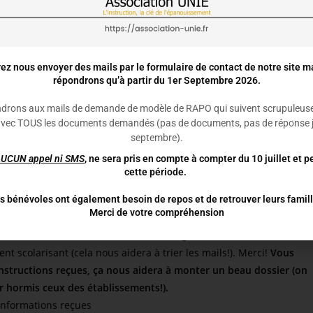
ents…
nages, nous avons décidé de préparer et d’envoyer un courrier à
 de veiller à ce que les solutions proposées (et non « imposées »)
ez nous envoyer des mails par le formulaire de contact de notre site m
e… de bon sens!
répondrons qu’à partir du 1er Septembre 2026.
 vos témoignages
les plus complets : vous êtes parent scolarisant,
drons aux mails de demande de modèle de RAPO qui suivent scrupuleus
e), votre établissement (utile), le niveau du ou des enfants (utile)
avec TOUS les documents demandés (pas de documents, pas de réponse j
uité d’instruction de votre enfant (ou si elles vous sont imposées!)
septembre)
.
rions dresser la carte, département par département, de la
AUCUN
appel ni SMS
, ne sera pris en compte à compter du 10 juillet et 
es afin d’étoffer notre argumentaire auprès de l’Education
cette période.
s sont proposées sont valables et cohérentes (ne serait-ce que
ons avoir une vision d’ensemble, pas uniquement les cas
s bénévoles ont également besoin de repos et de retrouver leurs famill
Merci de votre compréhension
mail à l’association
unie.association@gmail.com
Dans ce dernier
ent scolarisant (cela nous aidera à trier les mails!). Merci!
Vous
nstructions reçues, ça nous aidera à monter un beau dossier (on
r hormis ceux des établissements!).
 informations reçues