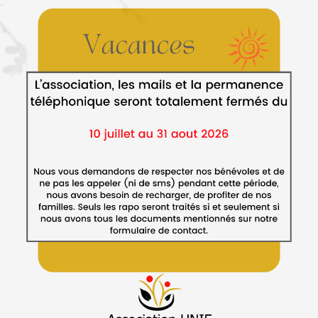
 fortiori pour remplir des fiches, est franchement ridicule! On attein
s à beaucoup de familles dont le(s deux) parent(s) est(sont)
nouvelles contraintes (télétravail, garde malade, aidant de
inte à la contrainte
…
t le stress, mais faites preuve de compréhension, et
faites appel à
les et accessibles à tous
(correspondance par email, vidéos que
ermettant que les travaux soient remis en différé à mesure qu’ils
 qui ne peuvent pas faire autrement! … support papier…). Merci
emercier le corps enseignant, les retours que nous avons concernant
ute chose, il ne faut pas généraliser : la plupart des professeurs
inventifs!)… nous sommes seulement inquiets pour nos familles
quelle nous montons un petit dossier pour le rectorat… Merci au
n de beaucoup de nos enfants, certains n’ont pas attendu la crise