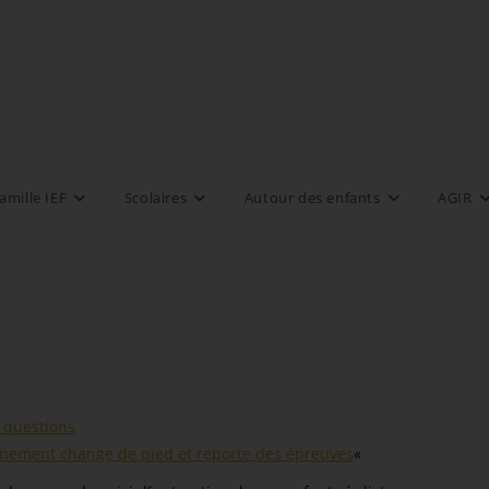
amille IEF
Scolaires
Autour des enfants
AGIR
s questions
rnement change de pied et reporte des épreuves
«