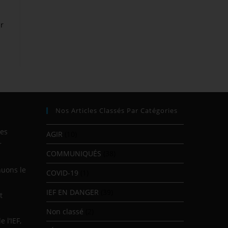
ur
Nos Articles Classés Par Catégories
res
AGIR
(10)
r
COMMUNIQUÉS
(38)
nuons le
COVID-19
(1)
IEF EN DANGER
(39)
t
Non classé
(2)
 l’IEF,