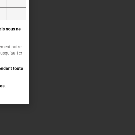
ais nous ne
ement notre
usqu’au 1er
,
pendant toute
es.