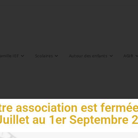
amille IEF
Scolaires
Autour des enfants
AGIR
re association est fermé
Juillet au 1er Septembre 
res