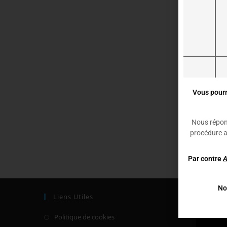
Vous pourr
Nous répon
procédure 
Par contre
No
Liens Utiles
Tous 
D’inst
Politique de cookies