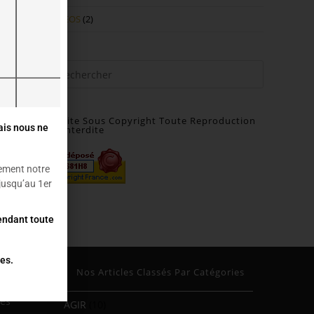
VIDEOS
(2)
Site Sous Copyright Toute Reproduction
ais nous ne
Interdite
ement notre
usqu’au 1er
pendant toute
es.
Nos Articles Classés Par Catégories
res
AGIR
(10)