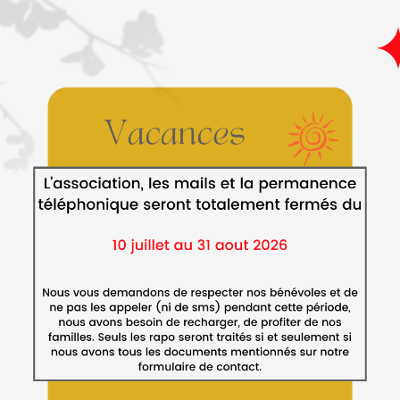
r
nnée
 et de
ne
IN 2026