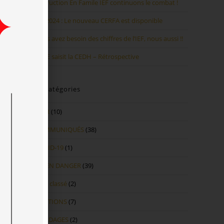
Instruction En Famile IEF continuons le combat !
IEF 2024 : Le nouveau CERFA est disponible
Vous avez besoin des chiffres de l’IEF, nous aussi !!
UNIE saisit la CEDH – Rétrospective
Catégories
AGIR
(10)
COMMUNIQUÉS
(38)
COVID-19
(1)
IEF EN DANGER
(39)
Non classé
(2)
PÉTITIONS
(7)
SONDAGES
(2)