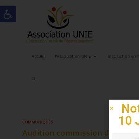
Ouvrir la barre d’outils
Accueil
l’Association UNIE
Instruction en f
Not
10 
COMMUNIQUÉS
Audition commission des affai