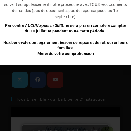
Liens Utiles
suivent scrupuleusement notre procédure avec TOUS les documents
demandés (pas de documents, pas de réponse jusqu’au 1er
Politique de cookies
septembre)
.
Mentions Légales
Par contre
AUCUN
appel ni SMS
, ne sera pris en compte à compter
du 10 juillet et pendant toute cette période.
Echanger Avec D’autres Parents Et Des Bénévoles
D’UNIE:
Nos bénévoles ont également besoin de repos et de retrouver leurs
familles.
Groupe facebook de l'association
Merci de votre compréhension
Nous Suivre Sur Les Réseaux Sociaux
Tous Ensemble Pour La Liberté D’instruction!
Cliquez pour accepter les cookies